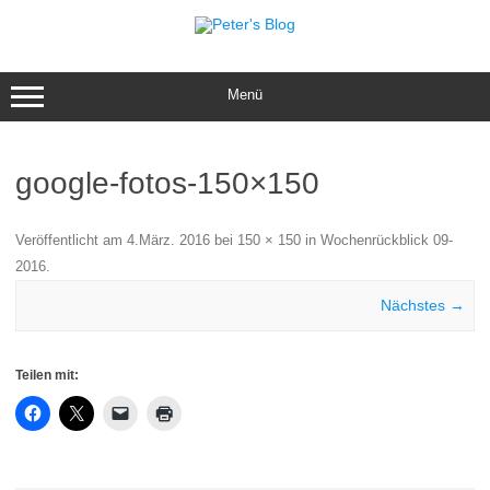
Zum
Inhalt
springen
Menü
google-fotos-150×150
Veröffentlicht am
4.März. 2016
bei
150 × 150
in
Wochenrückblick 09-
2016
.
Nächstes →
Teilen mit: