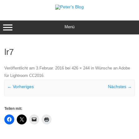
Zum
Inhalt
springen
Menü
lr7
Veröffentlicht am
3.Februar. 2016
bei
426 × 244
in
Wünsche an Adobe
für Lightroom CC2016
.
← Vorheriges
Nächstes →
Teilen mit: