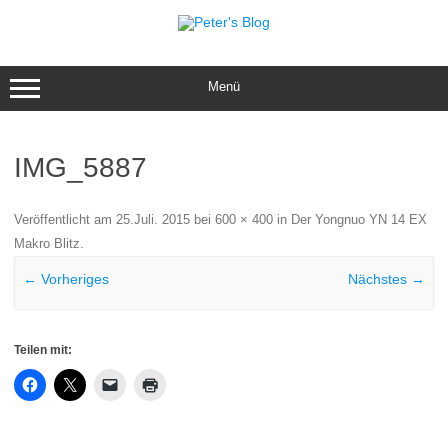
Zum
Inhalt
springen
Menü
IMG_5887
Veröffentlicht am
25.Juli. 2015
bei
600 × 400
in
Der Yongnuo YN 14 EX
Makro Blitz
.
← Vorheriges
Nächstes →
Teilen mit: