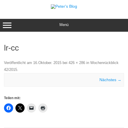
Zum
Inhalt
springen
Menü
lr-cc
Veröffentlicht am
16.Oktober. 2015
bei
426 × 286
in
Wochenrückblick
42/2015
.
Nächstes →
Teilen mit: