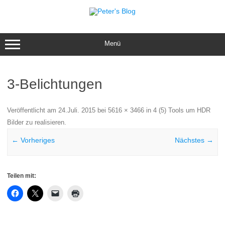
Zum
Inhalt
springen
Menü
3-Belichtungen
Veröffentlicht am
24.Juli. 2015
bei
5616 × 3466
in
4 (5) Tools um HDR
Bilder zu realisieren
.
← Vorheriges
Nächstes →
Teilen mit: