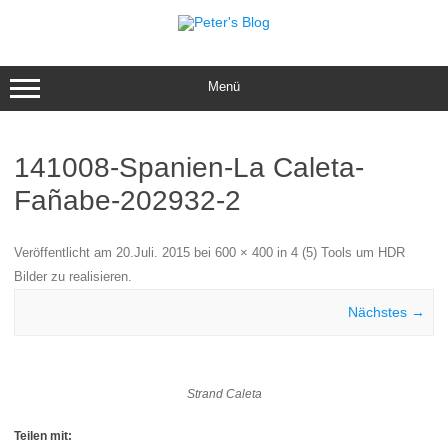
Zum
Inhalt
springen
Menü
141008-Spanien-La Caleta-
Fañabe-202932-2
Veröffentlicht am
20.Juli. 2015
bei
600 × 400
in
4 (5) Tools um HDR
Bilder zu realisieren
.
Nächstes →
Strand Caleta
Teilen mit: