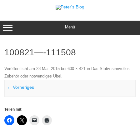
Zum
Inhalt
springen
Menü
100821—-111508
Veröffentlicht am
23.Mai. 2015
bei
600 × 421
in
Das Stativ sinnvolles
Zubehör oder notwendiges Übel
.
← Vorheriges
Teilen mit: