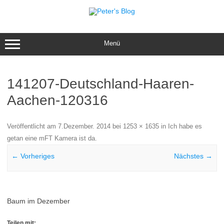
Zum
Inhalt
springen
Menü
141207-Deutschland-Haaren-
Aachen-120316
Veröffentlicht am
7.Dezember. 2014
bei
1253 × 1635
in
Ich habe es
getan eine mFT Kamera ist da
.
← Vorheriges
Nächstes →
Baum im Dezember
Teilen mit: