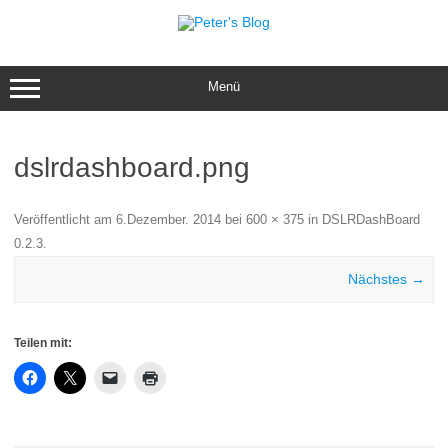
Zum
Inhalt
springen
Menü
dslrdashboard.png
Veröffentlicht am
6.Dezember. 2014
bei
600 × 375
in
DSLRDashBoard
0.2.3
.
Nächstes →
Teilen mit: