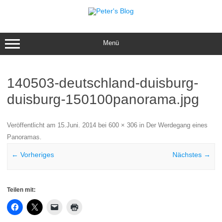
Zum
Inhalt
springen
Menü
140503-deutschland-duisburg-
duisburg-150100panorama.jpg
Veröffentlicht am
15.Juni. 2014
bei
600 × 306
in
Der Werdegang eines
Panoramas
.
← Vorheriges
Nächstes →
Teilen mit: