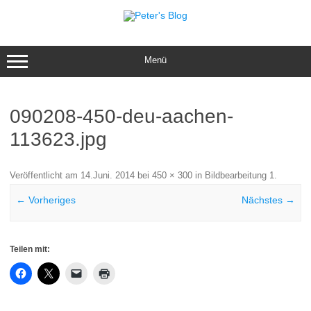
Zum
Inhalt
springen
Menü
090208-450-deu-aachen-
113623.jpg
Veröffentlicht am
14.Juni. 2014
bei
450 × 300
in
Bildbearbeitung 1
.
← Vorheriges
Nächstes →
Teilen mit: