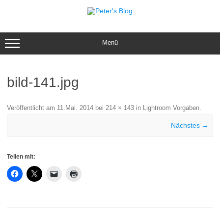
Zum
Inhalt
springen
Menü
bild-141.jpg
Veröffentlicht am
11.Mai. 2014
bei
214 × 143
in
Lightroom Vorgaben
.
Nächstes →
Teilen mit: