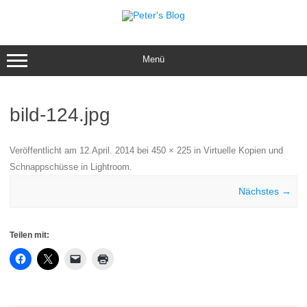
Zum
Inhalt
springen
Menü
bild-124.jpg
Veröffentlicht am
12.April. 2014
bei
450 × 225
in
Virtuelle Kopien und
Schnappschüsse in Lightroom
.
Nächstes →
Teilen mit: