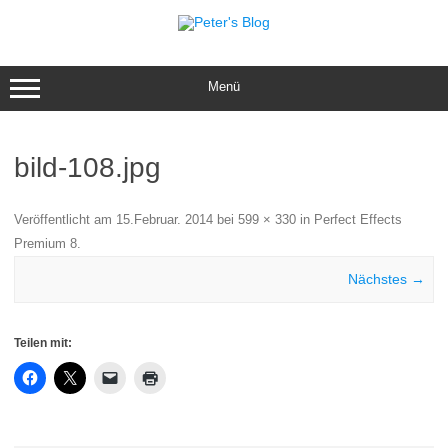
Zum
Inhalt
springen
Menü
bild-108.jpg
Veröffentlicht am
15.Februar. 2014
bei
599 × 330
in
Perfect Effects
Premium 8
.
Nächstes →
Teilen mit: