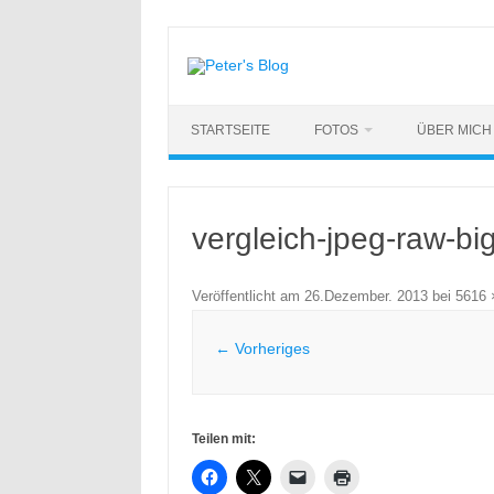
Zum
Inhalt
springen
STARTSEITE
FOTOS
ÜBER MICH
vergleich-jpeg-raw-bi
Veröffentlicht am
26.Dezember. 2013
bei
5616 
← Vorheriges
Teilen mit: