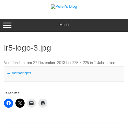
Zum
Inhalt
springen
Menü
lr5-logo-3.jpg
Veröffentlicht am
27.Dezember. 2013
bei
225 × 225
in
1 Jahr online
.
← Vorheriges
Teilen mit: