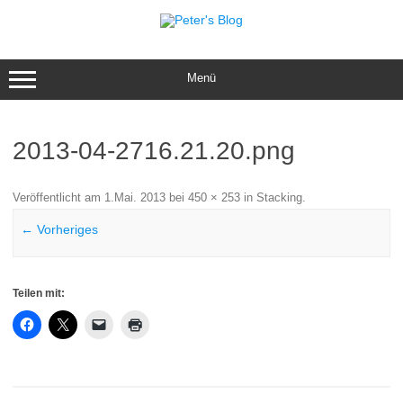
Zum
Inhalt
springen
Menü
2013-04-2716.21.20.png
Veröffentlicht am
1.Mai. 2013
bei
450 × 253
in
Stacking
.
← Vorheriges
Teilen mit: