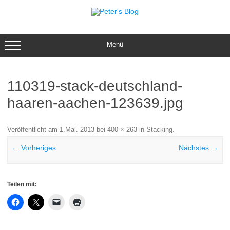
Zum
Inhalt
springen
Menü
110319-stack-deutschland-
haaren-aachen-123639.jpg
Veröffentlicht am
1.Mai. 2013
bei
400 × 263
in
Stacking
.
← Vorheriges
Nächstes →
Teilen mit: