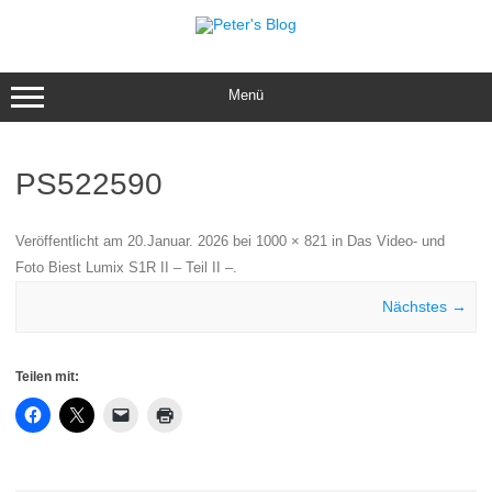
Zum
Inhalt
springen
Menü
PS522590
Veröffentlicht am
20.Januar. 2026
bei
1000 × 821
in
Das Video- und
Foto Biest Lumix S1R II – Teil II –
.
Nächstes →
Teilen mit: