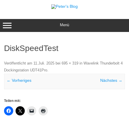
Zum
Inhalt
springen
Menü
DiskSpeedTest
Veröffentlicht am
11.Juli. 2025
bei
695 × 319
in
Wavelink Thunderbolt 4
Dockingstation UDT41Pro
.
← Vorheriges
Nächstes →
Teilen mit: