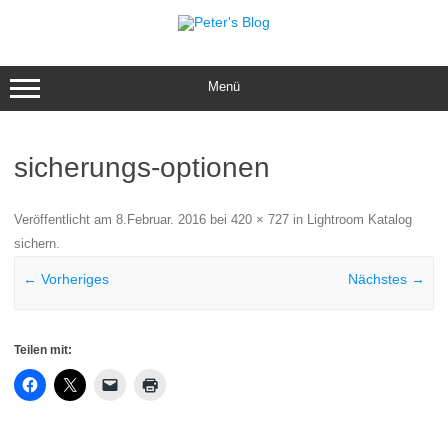
Zum
Inhalt
springen
Menü
sicherungs-optionen
Veröffentlicht am
8.Februar. 2016
bei
420 × 727
in
Lightroom Katalog
sichern
.
← Vorheriges
Nächstes →
Teilen mit: