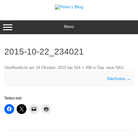
Zum
Inhalt
springen
Menü
2015-10-22_234021
Veröffentlicht am
24.Oktober. 2015
bei
554 × 398
in
Das neue NAS
.
Nächstes →
Teilen mit: