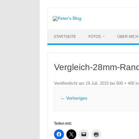
Zum
Inhalt
springen
STARTSEITE
FOTOS
ÜBER MICH
Vergleich-28mm-Rand
Veröffentlicht am
19.Juli. 2015
bei
600 × 400
i
← Vorheriges
Teilen mit: