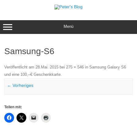
Zum
Inhalt
springen
Menü
Samsung-S6
Veröffentlicht am
28.Mai. 2015
bei
275 × 546
in
Samsung Galaxy S6
und eine 100,–€ Geschenkkarte
.
← Vorheriges
Teilen mit: