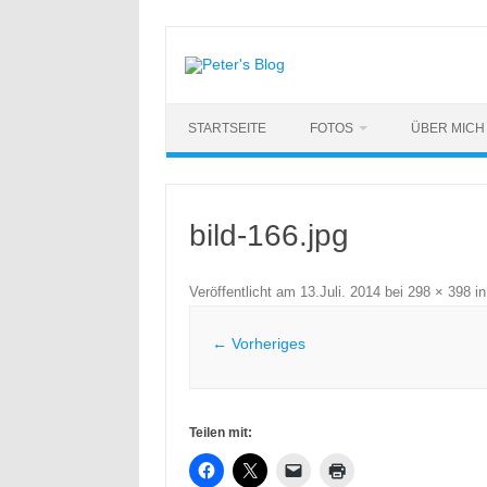
Zum
Inhalt
springen
STARTSEITE
FOTOS
ÜBER MICH
bild-166.jpg
Veröffentlicht am
13.Juli. 2014
bei
298 × 398
i
← Vorheriges
Teilen mit: