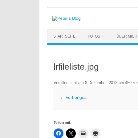
Zum
Inhalt
springen
STARTSEITE
FOTOS
ÜBER MICH
lrfileliste.jpg
Veröffentlicht am
8.Dezember. 2013
bei
450 × 
← Vorheriges
Teilen mit: