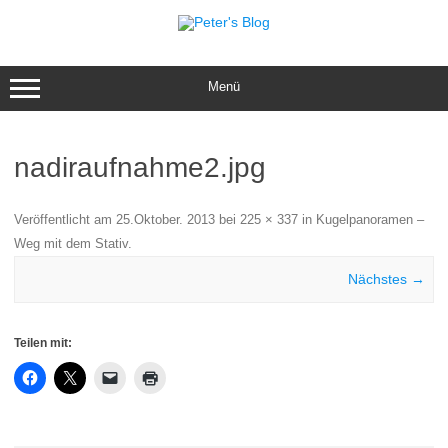
Zum
Inhalt
springen
Menü
nadiraufnahme2.jpg
Veröffentlicht am
25.Oktober. 2013
bei
225 × 337
in
Kugelpanoramen –
Weg mit dem Stativ
.
Nächstes →
Teilen mit: