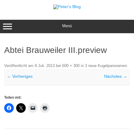
Zum
Inhalt
springen
Menü
Abtei Brauweiler III.preview
Veröffentlicht am
9.Juli. 2013
bei
600 × 300
in
3 neue Kugelpanoramen
.
← Vorheriges
Nächstes →
Teilen mit: