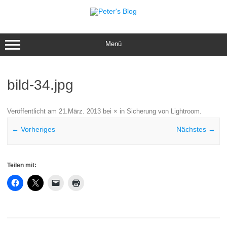
Zum
Inhalt
springen
Menü
bild-34.jpg
Veröffentlicht am
21.März. 2013
bei
×
in
Sicherung von Lightroom
.
← Vorheriges
Nächstes →
Teilen mit: