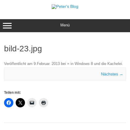
Zum
Inhalt
springen
Menü
bild-23.jpg
Veröffentlicht am
9.Februar. 2013
bei
×
in
Windows 8 und die Kachelei
.
Nächstes →
Teilen mit: